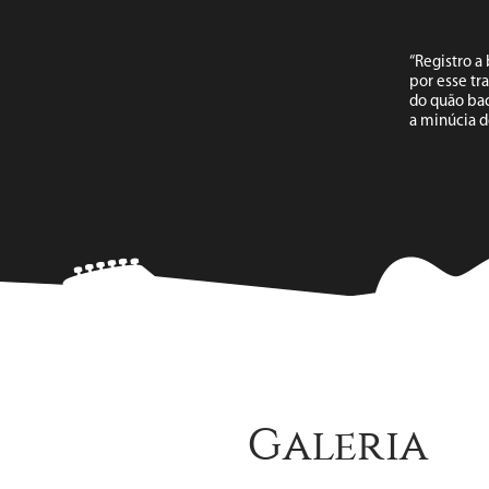
“Registro a
por esse tr
do quão bac
a minúcia d
Galeria