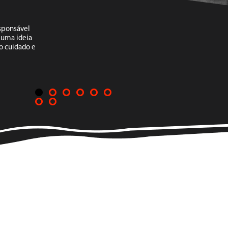
sponsável
m uma ideia
o cuidado e
1
2
3
4
5
6
7
8