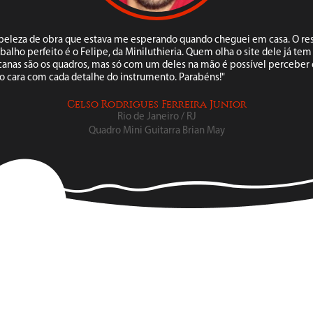
 beleza de obra que estava me esperando quando cheguei em casa. O re
abalho perfeito é o Felipe, da Miniluthieria. Quem olha o site dele já te
anas são os quadros, mas só com um deles na mão é possível perceber 
o cara com cada detalhe do instrumento. Parabéns!"
Celso Rodrigues Ferreira Junior
Rio de Janeiro / RJ
Quadro Mini Guitarra Brian May