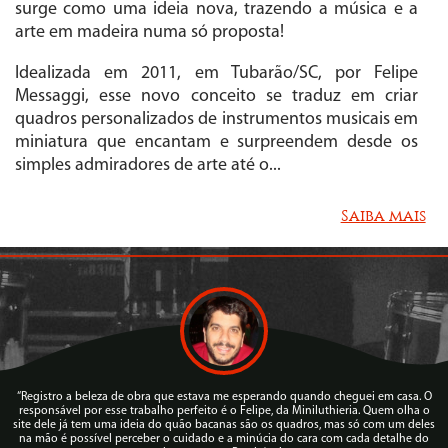
surge como uma ideia nova, trazendo a música e a
arte em madeira numa só proposta!
Idealizada em 2011, em Tubarão/SC, por Felipe
Messaggi, esse novo conceito se traduz em criar
quadros personalizados de instrumentos musicais em
miniatura que encantam e surpreendem desde os
simples admiradores de arte até o...
Saiba mais
“Registro a beleza de obra que estava me esperando quando cheguei em casa. O
responsável por esse trabalho perfeito é o Felipe, da Miniluthieria. Quem olha o
site dele já tem uma ideia do quão bacanas são os quadros, mas só com um deles
na mão é possível perceber o cuidado e a minúcia do cara com cada detalhe do