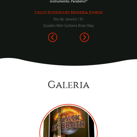
instrumento. Parabéns!"
Celso Rodrigues Ferreira Junior
Rio de Janeiro / RJ
Quadro Mini Guitarra Brian May
Galeria