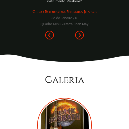
instrumento. Parabéns!"
Celso Rodrigues Ferreira Junior
Rio de Janeiro / RJ
Quadro Mini Guitarra Brian May
Galeria