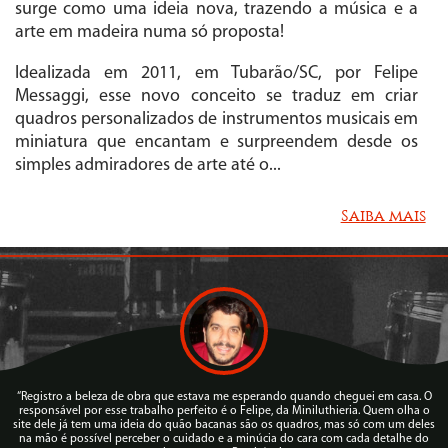
surge como uma ideia nova, trazendo a música e a
arte em madeira numa só proposta!
Idealizada em 2011, em Tubarão/SC, por Felipe
Messaggi, esse novo conceito se traduz em criar
quadros personalizados de instrumentos musicais em
miniatura que encantam e surpreendem desde os
simples admiradores de arte até o...
Saiba mais
“Registro a beleza de obra que estava me esperando quando cheguei em casa. O
responsável por esse trabalho perfeito é o Felipe, da Miniluthieria. Quem olha o
site dele já tem uma ideia do quão bacanas são os quadros, mas só com um deles
na mão é possível perceber o cuidado e a minúcia do cara com cada detalhe do