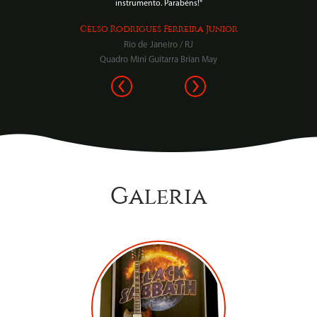
instrumento. Parabéns!"
Celso Rodrigues Ferreira Junior
Rio de Janeiro / RJ
Quadro Mini Guitarra Brian May
Galeria