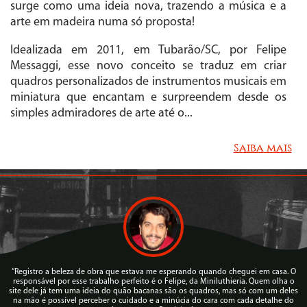
surge como uma ideia nova, trazendo a música e a
arte em madeira numa só proposta!
Idealizada em 2011, em Tubarão/SC, por Felipe
Messaggi, esse novo conceito se traduz em criar
quadros personalizados de instrumentos musicais em
miniatura que encantam e surpreendem desde os
simples admiradores de arte até o...
Saiba mais
“Registro a beleza de obra que estava me esperando quando cheguei em casa. O
responsável por esse trabalho perfeito é o Felipe, da Miniluthieria. Quem olha o
site dele já tem uma ideia do quão bacanas são os quadros, mas só com um deles
na mão é possível perceber o cuidado e a minúcia do cara com cada detalhe do